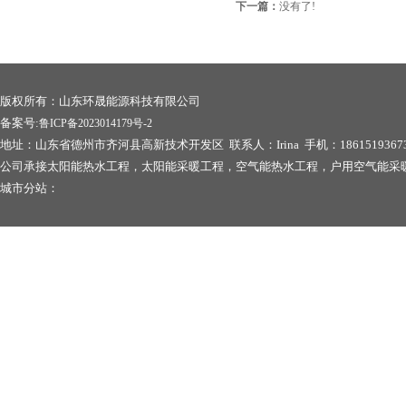
下一篇：
没有了!
版权所有：山东环晟能源科技有限公司
备案号:
鲁ICP备2023014179号-2
地址：山东省德州市齐河县高新技术开发区 联系人：Irina 手机：1861519367
公司承接太阳能热水工程，太阳能采暖工程，空气能热水工程，户用空气能采
城市分站：