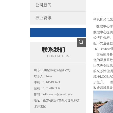
公司新闻
行业资讯
钙钛矿光电光
数据中心作
数据中心提供
经济性分析。 
组串式逆变器
联系我们
1600kWh
该系统具备灵
CONTACT US
低的温度系数
比优先保障
山东环晟能源科技有限公司
的衰减性能测
联系人：Irina
统净LCOE
步提升。 整
手机：18615193673
改造领域具备
座机：18754166356
邮箱：sdhsenergy@gmail.com
地址：山东省德州市齐河县高新技
术开发区