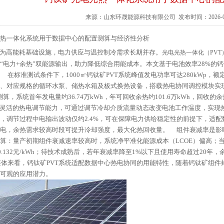
来源：
山东环晟能源科技有限公司
发布时间：2026-0
热一体化系统用于数据中心的配置测算与经济性分析
为高能耗基础设施，电力供应与温控制冷需求长期并存。
光电光热一体化（PVT
“电力+余热”双能源输出，助力降低综合用能成本。本文基于电池效率28%的钙
在标准测试条件下，1000㎡钙钛矿PVT系统峰值发电功率可达280kWp，额定冷
、对应规格的循环水泵、储热水箱及板式换热设备，搭载热电协同调控模块实
/㎡测算，系统首年发电量约36.74万kWh，年可回收余热约101.6万kWh，
活的热电调节能力，可通过调节冷却介质流量动态改变电池工作温度，实现热电比
，调节过程中电输出波动仅约2.4%，可在保障电力供给稳定性的前提下，适配
供电，余热需求较高时段可提升冷却强度，最大化热回收量。 组件衰减率是影
算：量产初期组件衰减速率较高时，系统净平准化能源成本（LCOE）偏高；当封
约0.132元/kWh；待技术成熟后，若年衰减率降至1%以下且使用寿命超过2
体来看，钙钛矿PVT系统适配数据中心热电协同的用能特性，随着钙钛矿组件
可观的应用潜力。