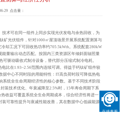
6-29 点击量：
技术可在同一组件上同步实现光伏发电与余热回收，为
）
钛矿光伏组件，针对1000㎡屋顶场景开展系统配置测算与
却工况下可回收热功率约705.5kWth。系统配套280kW
现能量输出动态匹配。按国内三类资源区年倾斜面辐照量
回收的余热可驱动吸收式制冷设备，替代部分压缩式制冷电耗。
在1.93~2.56范围内连续可调。得益于钙钛矿组件较
数据中心不同时段的用能特性：IT高负荷时段可降低热电
响系统全生命周期经济性的核心参数。基于不同技术阶段
装技术优化、年衰减降至2.5%时，15年寿命周期下系
0年，余热收益可覆盖系统全生命周期成本，综合经济性将进一
封装可靠性提升与衰减性能改善，其在数据中心低碳能源