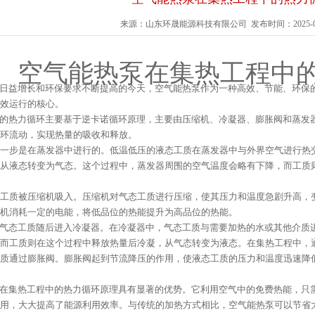
来源：
山东环晟能源科技有限公司
发布时间：2025-0
空气能热泵在集热工程中
日益增长和环保要求不断提高的今天，空气能热泵作为一种高效、节能、环保
效运行的核心。
的热力循环主要基于逆卡诺循环原理，主要由压缩机、冷凝器、膨胀阀和蒸发
环流动，实现热量的吸收和释放。
一步是在蒸发器中进行的。低温低压的液态工质在蒸发器中与外界空气进行热
从液态转变为气态。这个过程中，蒸发器周围的空气温度会略有下降，而工质
工质被压缩机吸入。压缩机对气态工质进行压缩，使其压力和温度急剧升高，
机消耗一定的电能，将低品位的热能提升为高品位的热能。
气态工质随后进入冷凝器。在冷凝器中，气态工质与需要加热的水或其他介质
而工质则在这个过程中释放热量后冷凝，从气态转变为液态。在集热工程中，
质通过膨胀阀。膨胀阀起到节流降压的作用，使液态工质的压力和温度迅速降
在集热工程中的热力循环原理具有显著的优势。它利用空气中的免费热能，只
用，大大提高了能源利用效率。与传统的加热方式相比，空气能热泵可以节省