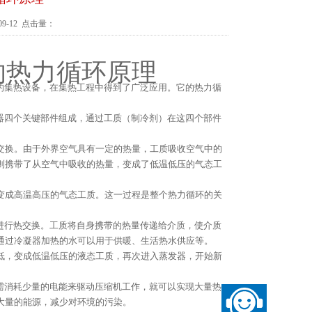
9-12 点击量：
的热力循环原理
的集热设备，在集热工程中得到了广泛应用。它的热力循
器四个关键部件组成，通过工质（制冷剂）在这四个部件
交换。由于外界空气具有一定的热量，工质吸收空气中的
则携带了从空气中吸收的热量，变成了低温低压的气态工
变成高温高压的气态工质。这一过程是整个热力循环的关
进行热交换。工质将自身携带的热量传递给介质，使介质
通过冷凝器加热的水可以用于供暖、生活热水供应等。
低，变成低温低压的液态工质，再次进入蒸发器，开始新
需消耗少量的电能来驱动压缩机工作，就可以实现大量热
大量的能源，减少对环境的污染。