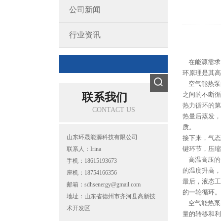
公司新闻
行业资讯
在能源需求
环原理是其高
空气能热泵
之间的不断循
联系我们
热力循环的第
CONTACT US
热量后蒸发，
质。
山东环晟能源科技有限公司
接下来，气态
键环节，压缩
联系人：Irina
高温高压的
手机：18615193673
的温度升高，
座机：18754166356
最后，液态工
邮箱：sdhsenergy@gmail.com
的一轮循环。
地址：山东省德州市齐河县高新技
空气能热泵
术开发区
量的转移和利