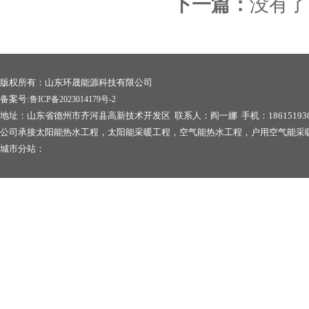
下一篇：
没有了
版权所有：山东环晟能源科技有限公司
备案号:
鲁ICP备2023014179号-2
地址：山东省德州市齐河县高新技术开发区 联系人：阎一娜 手机：186151936
公司承接太阳能热水工程，太阳能采暖工程，空气能热水工程，户用空气能采
城市分站：