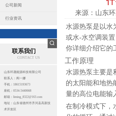
什
公司新闻
来源：
山东环
行业资讯
水源热泵是以水
或水-水空调装
你详细介绍它的
联系我们
CONTACT US
工作原理
水源热泵主要是
山东环晟能源科技有限公司
联系人：阎一娜
的太阳能和地热
手机：18615193673
座机：0534-5440668
量的高位电能输
邮箱：liming_8322@163.com
地址：山东省德州市齐河县高新技
在制冷模式下，
术开发区