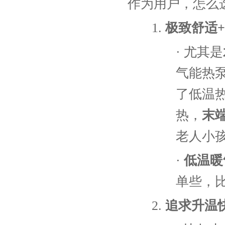
作为用户，怎么
1.
极致舒适
·
尤其是
气能热
了低温
热，
末
老人小
·
低温暖
单些，
2.
追求升温