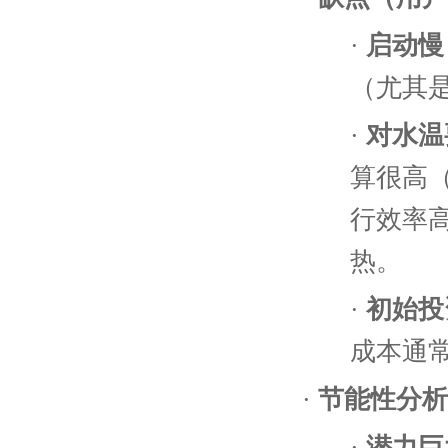
·
启动慢
（尤其
·
对水温
算很高
行效率
热。
·
初始投
成本通
·
节能性分析
·
潜力巨