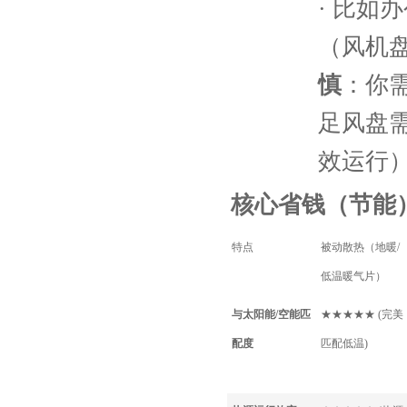
·
比如办
（风机
慎
：你
足风盘
效运行
核心省钱（节能
特点
被动散热（地暖
/
低温暖气片）
与太阳能
/空能匹
★★★★★ (完美
配度
匹配低温)