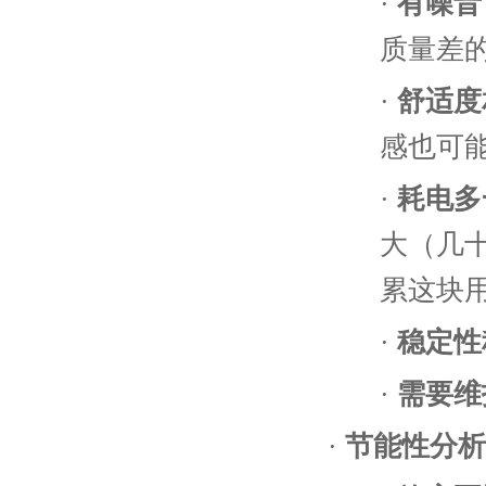
·
有噪音
质量差
·
舒适度
感也可
·
耗电多
大（几
累这块
·
稳定性
·
需要维
·
节能性分析