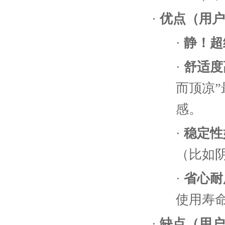
·
优点（用户
·
静！超
·
舒适度
而顶凉
感。
·
稳定性
（比如
·
省心耐
使用寿
·
缺点（用户