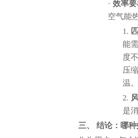
·
效率要
空气能
1.
能
度
压
温
2.
是
三、
结论：哪种