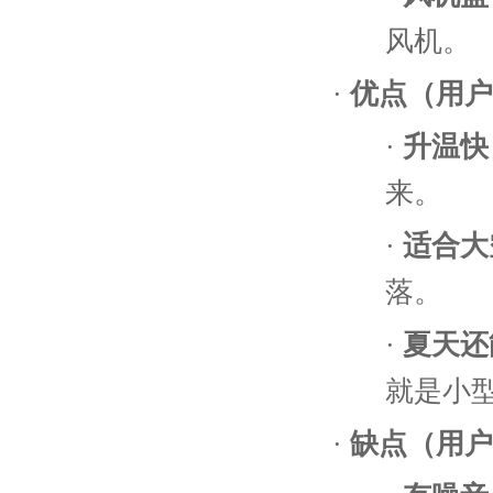
风机。
·
优点（用户
·
升温快
来。
·
适合大
落。
·
夏天还
就是小
·
缺点（用户