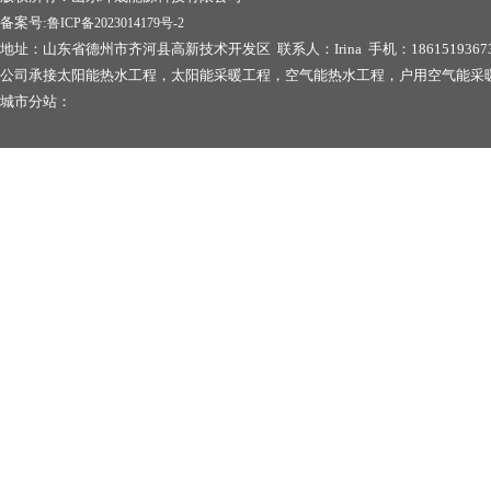
备案号:
鲁ICP备2023014179号-2
地址：山东省德州市齐河县高新技术开发区 联系人：Irina 手机：1861519367
公司承接太阳能热水工程，太阳能采暖工程，空气能热水工程，户用空气能采
城市分站：